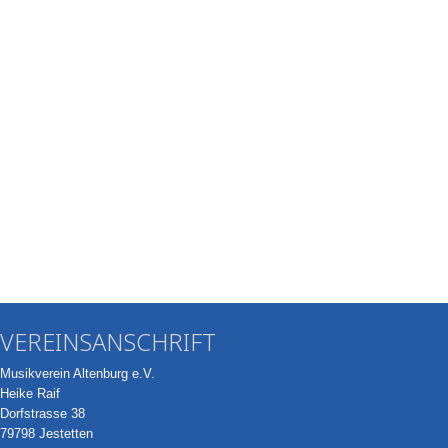
VEREINSANSCHRIFT
Musikverein Altenburg e.V.
Heike Raif
Dorfstrasse 38
79798 Jestetten