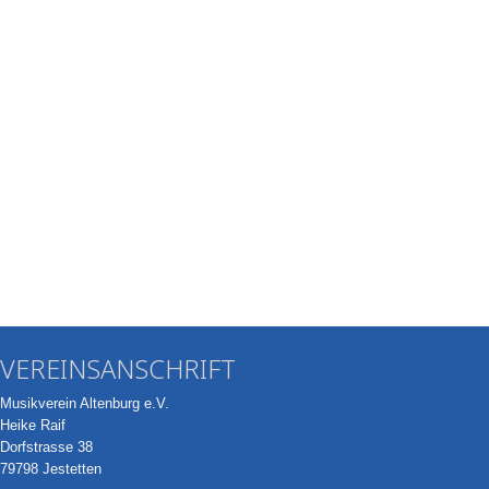
VEREINSANSCHRIFT
Musikverein Altenburg e.V.
Heike Raif
Dorfstrasse 38
79798 Jestetten