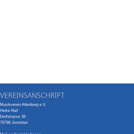
VEREINSANSCHRIFT
Musikverein Altenburg e.V.
Heike Raif
Dorfstrasse 38
79798 Jestetten